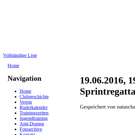
Direkt zum Inhalt
WRC-
Donaubund
Vollständige Liste
Home
Sie sind hier
Navigation
19.06.2016, 
Sprintregatt
Home
Clubgeschichte
Verein
Gespeichert von
natascha
Ruderkalender
Trainingszeiten
Jugendtraining
Anti-Doping
Fotoarchive
Kontakt