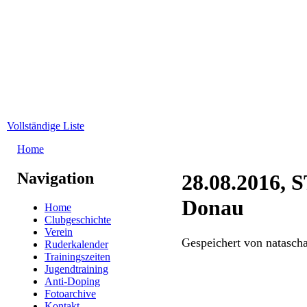
Direkt zum Inhalt
WRC-
Donaubund
Vollständige Liste
Home
Sie sind hier
Navigation
28.08.2016, 
Donau
Home
Clubgeschichte
Verein
Gespeichert von
natascha
Ruderkalender
Trainingszeiten
Jugendtraining
Anti-Doping
Fotoarchive
Kontakt