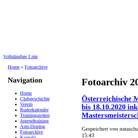
Direkt zum Inhalt
WRC-
Donaubund
Vollständige Liste
Home
»
Fotoarchive
Sie sind hier
Navigation
Fotoarchiv 2
Home
Österreichische M
Clubgeschichte
Verein
bis 18.10.2020 ink
Ruderkalender
Mastersmeistersc
Trainingszeiten
Jugendtraining
Anti-Doping
Gespeichert von
natascha
Fotoarchive
15:43
Kontakt