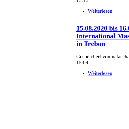
15:12
Weiterlesen
über 03.
Niederös
Wien/Al
15.08.2020 bis 1
International Ma
in Trebon
Gespeichert von
natascha
15:09
Weiterlesen
über 15.
Internat