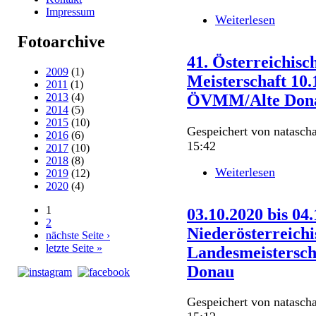
Impressum
Weiterlesen
über Öst
18.10.202
Fotoarchive
Mastersm
41. Österreichis
2009
(1)
Meisterschaft 10.
2011
(1)
2013
(4)
ÖVMM/Alte Don
2014
(5)
2015
(10)
Gespeichert von
natascha
2016
(6)
15:42
2017
(10)
2018
(8)
Weiterlesen
über 41.
2019
(12)
Meisters
2020
(4)
ÖVMM/A
1
03.10.2020 bis 04
2
Seiten
Niederösterreichi
nächste Seite ›
letzte Seite »
Landesmeistersch
Donau
Gespeichert von
natascha