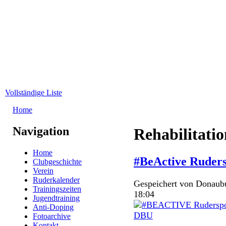
Direkt zum Inhalt
WRC-
Donaubund
Vollständige Liste
Home
Sie sind hier
Navigation
Rehabilitatio
Home
#BeActive Ruder
Clubgeschichte
Verein
Ruderkalender
Gespeichert von
Donaub
Trainingszeiten
18:04
Jugendtraining
Anti-Doping
Fotoarchive
Kontakt